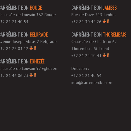
CARRÉMENT BON
BOUGE
CARRÉMENT BON
JAMBES
Chaussée de Louvain 382 Bouge
Rue de Dave 213 Jambes
+32 81 21 40 54
+32 81 30 44 26
CARRÉMENT BON
BELGRADE
CARRÉMENT BON
THOREMBAIS
Avenue Joseph Abras 2 Belgrade
Chaussée de Charleroi 62
+32 81 22 03 12
Thorembais-St-Trond
+32 81 24 10 41
CARRÉMENT BON
EGHEZÉE
Chaussée de Louvain 97 Eghezée
Direction :
+32 81 46 06 23
+32 81 21 40 54
info@carrementbon.be