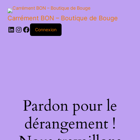
CERISE
CRUMBLE
Carrément BON – Boutique de Bouge
LinkedIn
Instagram
Facebook
Connexion
Pardon pour le
dérangement !