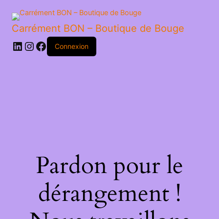
PESTO
VERT
Carrément BON – Boutique de Bouge
LinkedIn
Instagram
Facebook
Connexion
Pardon pour le
dérangement !