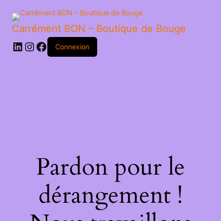
ETUI
SIMPLE
Carrément BON – Boutique de Bouge
LinkedIn
Instagram
Facebook
Connexion
Pardon pour le
dérangement !